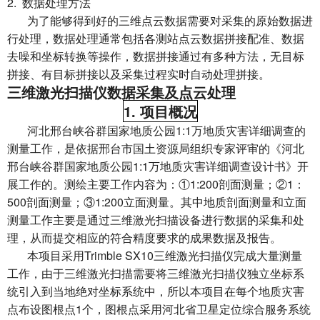
2. 数据处理方法
为了能够得到好的三维点云数据需要对采集的原始数据进
行处理，数据处理通常包括各测站点云数据拼接配准、数据
去噪和坐标转换等操作，数据拼接通过有多种方法，无目标
拼接、有目标拼接以及采集过程实时自动处理拼接。
三维激光扫描仪数据采集及点云处理
1. 项目概况
河北邢台峡谷群国家地质公园1:1万地质灾害详细调查的
测量工作，是依据邢台市国土资源局组织专家评审的《河北
邢台峡谷群国家地质公园1:1万地质灾害详细调查设计书》开
展工作的。测绘主要工作内容为：①1:200剖面测量；②1：
500剖面测量；③1:200立面测量。其中地质剖面测量和立面
测量工作主要是通过三维激光扫描设备进行数据的采集和处
理，从而提交相应的符合精度要求的成果数据及报告。
本项目采用Trimble SX10三维激光扫描仪完成大量测量
工作，由于三维激光扫描需要将三维激光扫描仪独立坐标系
统引入到当地绝对坐标系统中，所以本项目在每个地质灾害
点布设图根点1个，图根点采用河北省卫星定位综合服务系统