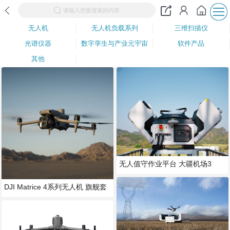
请输入您要搜索的内容
无人机
无人机负载系列
三维扫描仪
光谱仪器
数字孪生与产业元宇宙
软件产品
其他
无人值守作业平台 大疆机场3
DJI Matrice 4系列无人机 旗舰套
装