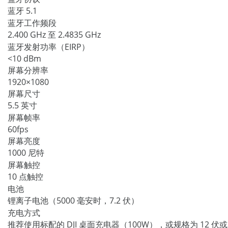
蓝牙 5.1
蓝牙工作频段
2.400 GHz 至 2.4835 GHz
蓝牙发射功率（EIRP）
<10 dBm
屏幕分辨率
1920×1080
屏幕尺寸
5.5 英寸
屏幕帧率
60fps
屏幕亮度
1000 尼特
屏幕触控
10 点触控
电池
锂离子电池（5000 毫安时，7.2 伏）
充电方式
推荐使用标配的 DJI 桌面充电器（100W），或规格为 12 伏或 1