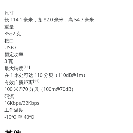
尺寸
长 114.1 毫米，宽 82.0 毫米，高 54.7 毫米
重量
85±2 克
接口
USB-C
额定功率
3 瓦
[11]
最大响度
在 1 米处可达 110 分贝（110dB@1m）
[11]
有效广播距离
100 米@70 分贝（100m@70dB）
码流
16Kbps/32Kbps
工作温度
-10℃ 至 40℃