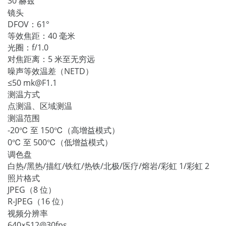
30 赫兹
镜头
DFOV：61°
等效焦距：40 毫米
光圈：f/1.0
对焦距离：5 米至无穷远
噪声等效温差（NETD）
≤50 mk@F1.1
测温方式
点测温、区域测温
测温范围
-20℃ 至 150℃（高增益模式）
0℃ 至 500℃（低增益模式）
调色盘
白热/黑热/描红/铁红/热铁/北极/医疗/熔岩/彩虹 1/彩虹 2
照片格式
JPEG（8 位）
R-JPEG（16 位）
视频分辨率
640×512@30fps