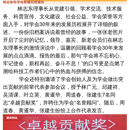
林志东理事长从党建引领、学术交流、技术服
务、科普宣传、文化建设、社会公益、学会荣誉等方
面入手，对学会30年来的发展历程展开了详细的叙
述。一份份旧档案诉说着曾经的故事，一张张老照片
开启了尘封的记忆，领导、嘉宾、新老会员们在林志
东理事长的激情演说中，温馨的回顾着学会30年来发
展的点点滴滴。报告的最后，那句“学会将不忘初心、
牢记使命，新程再起、奋斗不息！”的口号更是点燃了
测绘科技工作者们心中的热血与拼搏的信念。
学会还特别邀请了学会创始人及为学会做出突
出贡献的前辈代表参加会议，授予林广元、邱建祥、
吴清课、叶立英、黄暹华、周道春、张建生7名同
志“卓越贡献奖”，并聘任为学会“名誉顾问”。随后，周
道春、黄暹华、张建生纷纷上台作代表发言。