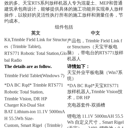
效的多。天宝RTS系列放样机器人专为混凝土、MEP和普通
建筑承包商设计，能够提供具体的施工功能并实现单人放样
操作，以较好的灵活性执行所有的施工放样和测量任务，节
约成本。
组件包括
英文
中文
Kit,Trimble Field Link for Structur
产品包，Trimble Field Link f
es（Trimble Tablet),
or Structures（天宝平板电
脑），带电台的RTS771放样
RTS771 Robotic Total Station,Glo
机器人
bal Radio
The details are as follow.
详情如下：
天宝外业平板电脑（Win7系
Trimble Field Tablet(Windows 7)
统）
*DA BC Rqd* Trimble RTS771
*DA BC Rqd*天宝RTS771
放样机器人,Trimble Vision技
Robotic Total Station,
术，DR HP
Trimble Vision, DR HP
Charger Kit-Dual Slot
充电器套件-双插槽
BAT Lithium-ion 11.1V 5000mA
锂电池 11.1V 5000mAH 55.5
H 55.5Wh Size-
Wh 自定义尺寸，Smart Rigel
Custom, Smart Rigel（Trimble）