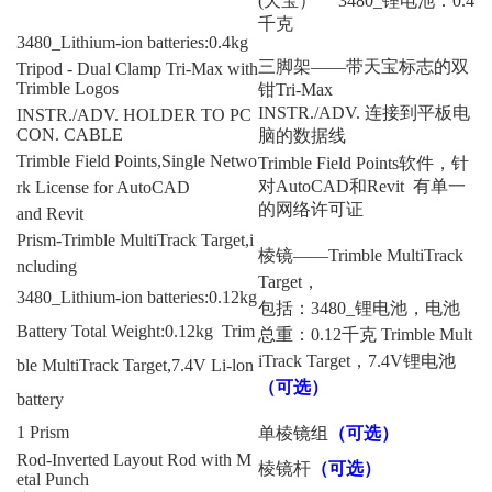
(天宝） 3480_锂电池：0.4
千克
3480_Lithium-ion batteries:0.4kg
三脚架——带天宝标志的双
Tripod - Dual Clamp Tri-Max with
Trimble Logos
钳Tri-Max
INSTR./ADV. 连接到平板电
INSTR./ADV. HOLDER TO PC
CON. CABLE
脑的数据线
Trimble Field Points,Single Netwo
Trimble Field Points软件，针
对AutoCAD和Revit 有单一
rk License for AutoCAD
的网络许可证
and Revit
Prism-Trimble MultiTrack Target,i
棱镜——Trimble MultiTrack
ncluding
Target，
3480_
Lithium-ion batteries:0.12kg
包括：3480_锂电池，电池
Battery Total Weight:
0.12kg Trim
总重：0.12千克 Trimble Mult
iTrack Target，7.4V锂电池
ble MultiTrack Target,7.4V Li-lon
（可选）
battery
1 Prism
单棱镜组
（可选）
Rod-Inverted Layout Rod with M
棱镜杆
（可选）
etal Punch