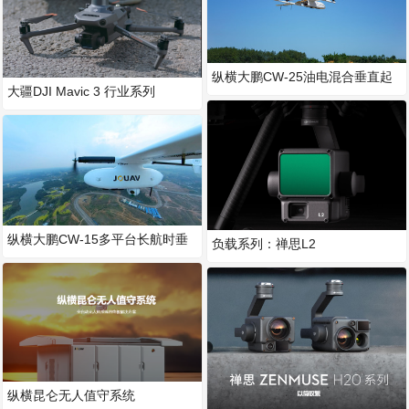
纵横大鹏CW-25油电混合垂直起
大疆DJI Mavic 3 行业系列
降固定翼无人机
纵横大鹏CW-15多平台长航时垂
负载系列：禅思L2
起固定翼无人机
纵横昆仑无人值守系统