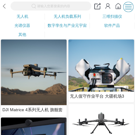
请输入您要搜索的内容
无人机
无人机负载系列
三维扫描仪
光谱仪器
数字孪生与产业元宇宙
软件产品
其他
无人值守作业平台 大疆机场3
DJI Matrice 4系列无人机 旗舰套
装